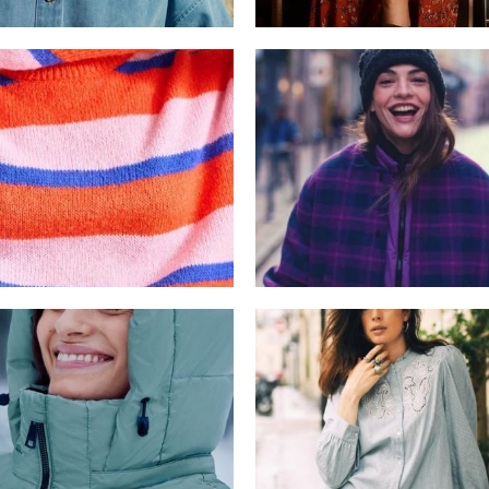
Trench&coat
Tanta Rainwear
Prêt à porter
Prêt à porter
ORFEO
Mus&bombon
Prêt à porter
Prêt à porter