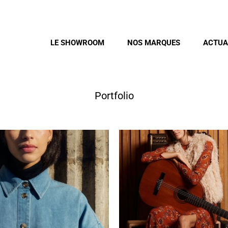
LE SHOWROOM
NOS MARQUES
ACTUA
Portfolio
La Fée Maraboutée
O’MER
Prêt à porter
Prêt à porter