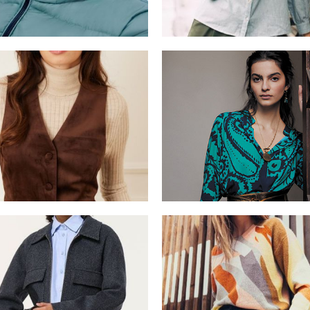
La fée atelier
Julie Guerlande
Prêt à porter
Prêt à porter
C’est beau la vie !
Prêt à porter